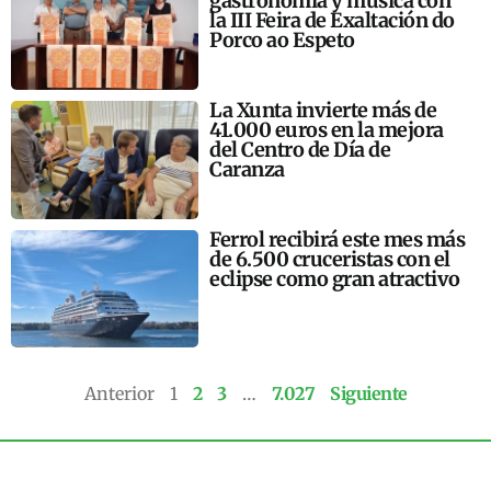
gastronomía y música con
la III Feira de Exaltación do
Porco ao Espeto
La Xunta invierte más de
41.000 euros en la mejora
del Centro de Día de
Caranza
Ferrol recibirá este mes más
de 6.500 cruceristas con el
eclipse como gran atractivo
Anterior
1
2
3
…
7.027
Siguiente