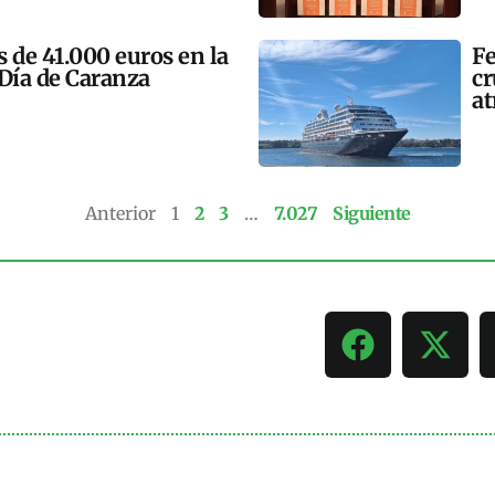
 de 41.000 euros en la
Fe
 Día de Caranza
cr
at
Anterior
1
2
3
…
7.027
Siguiente