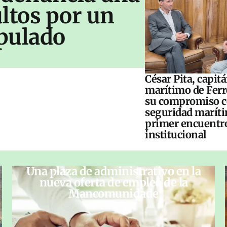
ltos por un
pulado
César Pita, capit
marítimo de Ferr
su compromiso c
seguridad maríti
primer encuentr
institucional
Una plaza de administrativo en la
nueva oferta de empleo de la
Mancomunidade