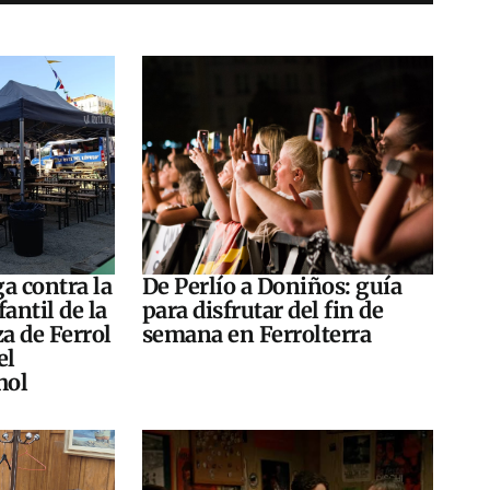
a contra la
De Perlío a Doniños: guía
antil de la
para disfrutar del fin de
za de Ferrol
semana en Ferrolterra
el
hol