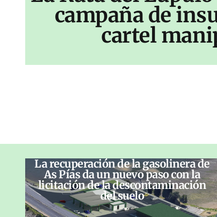
campaña de insu
cartel mani
La recuperación de la gasolinera de
As Pías da un nuevo paso con la
licitación de la descontaminación
del suelo