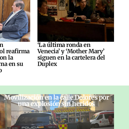
án
‘La última ronda en
ol reafirma
Venecia’ y ‘Mother Mary’
on la
siguen en la cartelera del
ma en su
Duplex
o
Movilización en la calle Dolores por
una explosión sin heridos