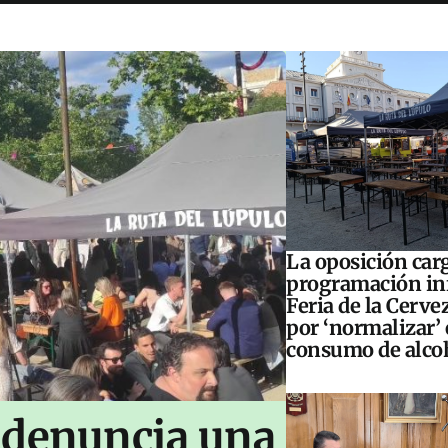
La oposición carg
programación inf
Feria de la Cerve
por ‘normalizar’ 
consumo de alco
 denuncia una