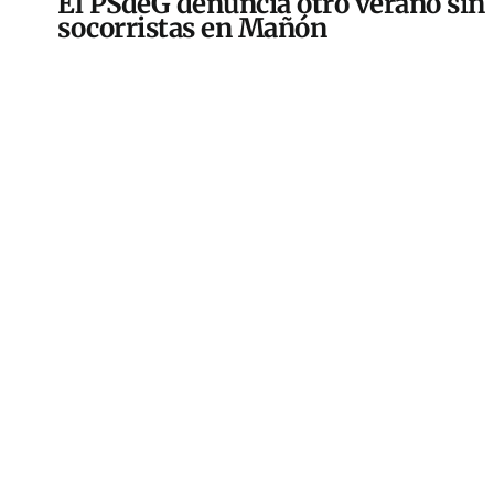
El PSdeG denuncia otro verano sin
socorristas en Mañón