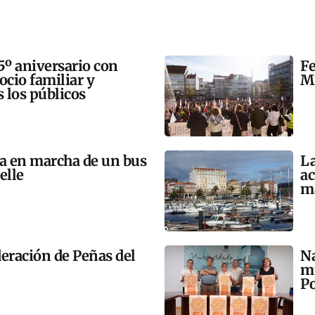
5º aniversario con
Fe
 ocio familiar y
Mi
s los públicos
ta en marcha de un bus
La
elle
ac
m
eración de Peñas del
Na
mú
Po