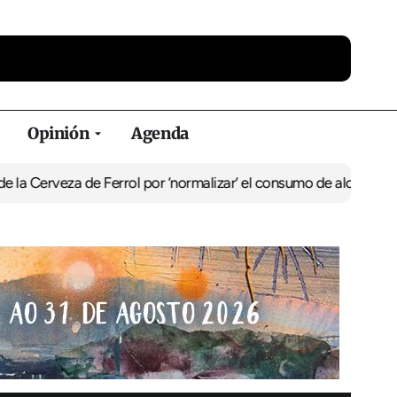
Opinión
Agenda
eza de Ferrol por ‘normalizar’ el consumo de alcohol
De Perlío a D