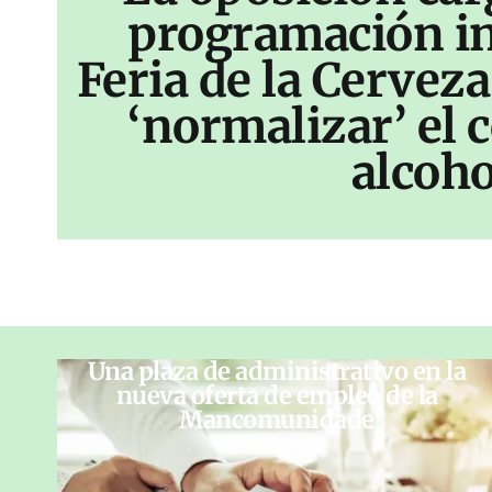
programación inf
Feria de la Cerveza
‘normalizar’ el
alcoho
Una plaza de administrativo en la
nueva oferta de empleo de la
Mancomunidade