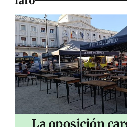
faro
La oposición car