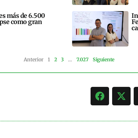
mes más de 6.500
In
lipse como gran
Fe
ca
Anterior
1
2
3
…
7.027
Siguiente