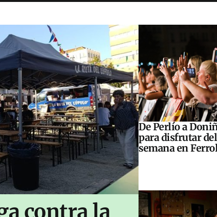
De Perlío a Doniñ
para disfrutar del
semana en Ferrol
ga contra la