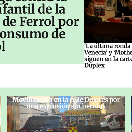
antil de la
 de Ferrol por
 consumo de
l
‘La última ronda
Venecia’ y ‘Moth
siguen en la cart
Duplex
Movilización en la calle Dolores por
una explosión sin heridos