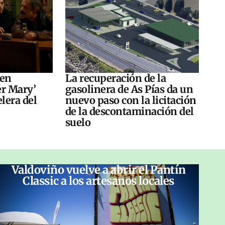
 en
La recuperación de la
er Mary’
gasolinera de As Pías da un
elera del
nuevo paso con la licitación
de la descontaminación del
suelo
Valdoviño vuelve a abrir el Pantín
Classic a los artesanos locales