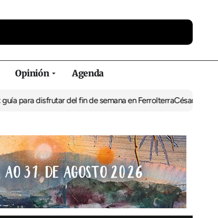
Opinión
Agenda
frutar del fin de semana en Ferrolterra
César Pita, capitán maríti