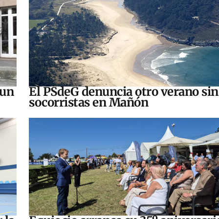
 un
El PSdeG denuncia otro verano sin
socorristas en Mañón