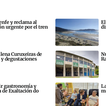
enfe y reclama al
El
n urgente por el tren
di
llena Curuxeiras de
Nu
s y degustaciones
Ra
ir gastronomía y
La
a de Exaltación do
me