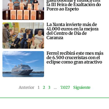
gastronomía y música con
la III Feira de Exaltación do
Porco ao Espeto
La Xunta invierte más de
41.000 euros en la mejora
del Centro de Día de
Caranza
Ferrol recibirá este mes más
de 6.500 cruceristas con el
eclipse como gran atractivo
Anterior
1
2
3
…
7.027
Siguiente