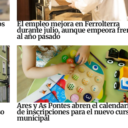
os
El empleo mejora en Ferrolterra
durante julio, aunque empeora fre
al año pasado
Ares y As Pontes abren el calendar
so
de inscripciones para el nuevo cur
municipal