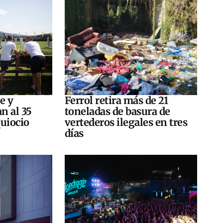
e y
Ferrol retira más de 21
n al 35
toneladas de basura de
quiocio
vertederos ilegales en tres
días