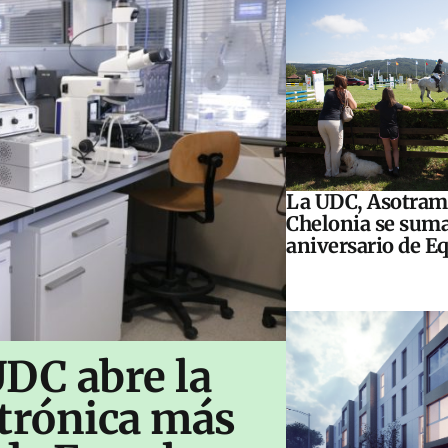
La UDC, Asotram
Chelonia se suma
aniversario de E
UDC abre la
ctrónica más