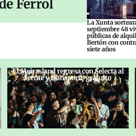
de Ferrol
La Xunta sorteará
septiembre 48 vi
públicas de alqui
Bertón con contr
siete años
El Meirasland regresa con Selecta al
frente y transporte gratuito