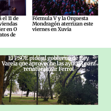
 el 11 de
Fórmula V y la Orquesta
viendas
Mondragón aterrizan este
ler en O
viernes en Xuvia
atos de
El PSOE pide al gobierno de Rey
Varela que aproveche las ayudas para
renaturalizar Ferrol