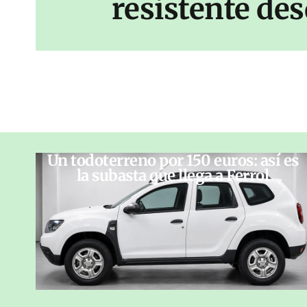
resistente des
Un todoterreno por 150 euros: así es
la subasta que llega a Ferrol