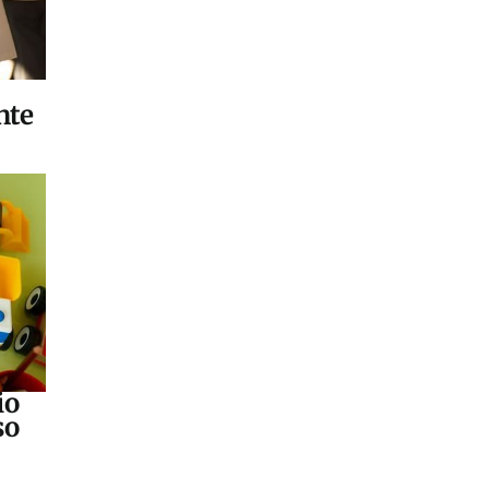
nte
io
so