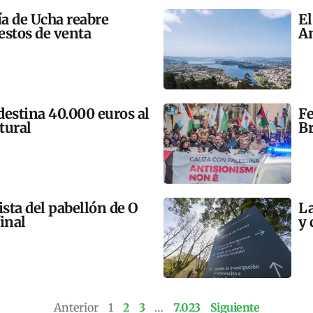
ía de Ucha reabre
El
estos de venta
An
 destina 40.000 euros al
Fe
tural
Br
ista del pabellón de O
La
final
y 
Anterior
1
2
3
…
7.023
Siguiente