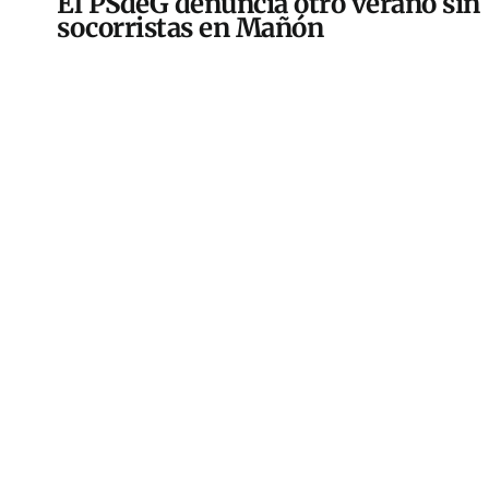
El PSdeG denuncia otro verano sin
socorristas en Mañón