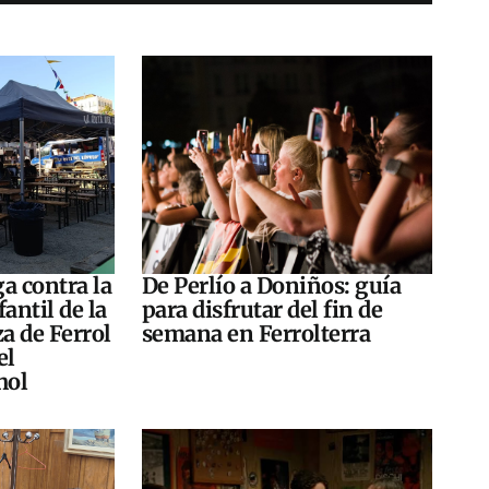
a contra la
De Perlío a Doniños: guía
antil de la
para disfrutar del fin de
za de Ferrol
semana en Ferrolterra
el
hol