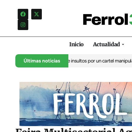
Inicio
Actualidad
uncia una campaña de insultos por un cartel manipulado
Últimas noticias
La oposi