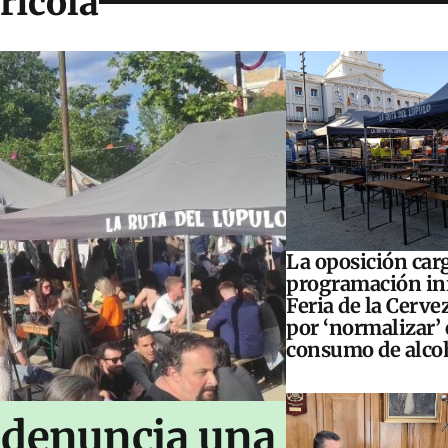
rícola
La oposición carg
programación inf
Feria de la Cerve
por ‘normalizar’ 
consumo de alco
 denuncia una