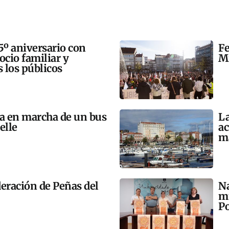
5º aniversario con
Fe
 ocio familiar y
Mi
s los públicos
ta en marcha de un bus
La
elle
ac
m
eración de Peñas del
Na
mú
Po