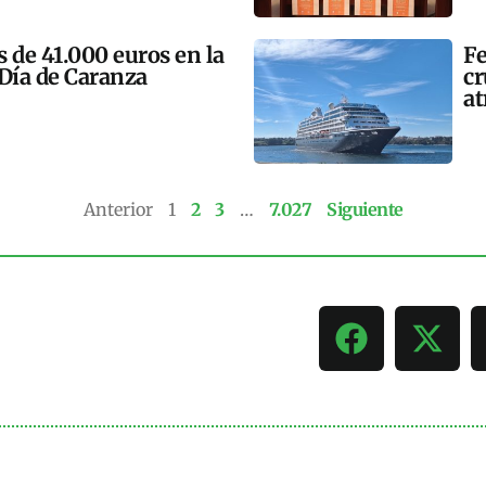
 de 41.000 euros en la
Fe
 Día de Caranza
cr
at
Anterior
1
2
3
…
7.027
Siguiente