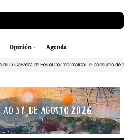
Opinión
Agenda
eza de Ferrol por ‘normalizar’ el consumo de alcohol
De Perlío a D