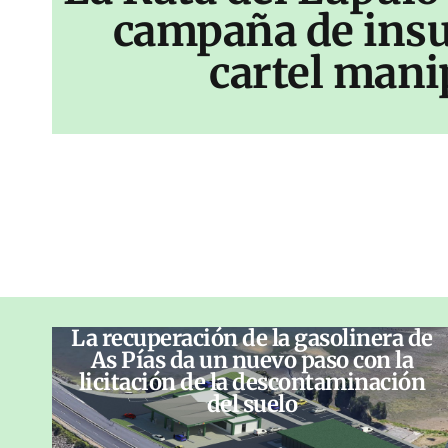
campaña de insu
cartel mani
La recuperación de la gasolinera de
As Pías da un nuevo paso con la
licitación de la descontaminación
del suelo