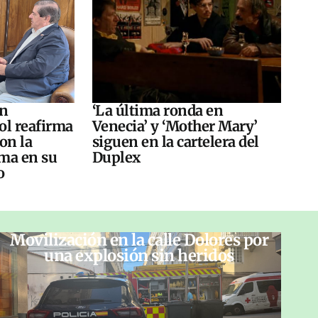
án
‘La última ronda en
ol reafirma
Venecia’ y ‘Mother Mary’
on la
siguen en la cartelera del
ma en su
Duplex
o
Movilización en la calle Dolores por
una explosión sin heridos