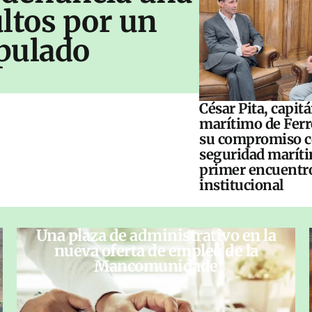
ltos por un
pulado
César Pita, capit
marítimo de Ferr
su compromiso c
seguridad maríti
primer encuentr
institucional
Una plaza de administrativo en la
nueva oferta de empleo de la
Mancomunidade