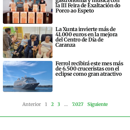
gastronomía y música con
la III Feira de Exaltación do
Porco ao Espeto
La Xunta invierte más de
41.000 euros en la mejora
del Centro de Día de
Caranza
Ferrol recibirá este mes más
de 6.500 cruceristas con el
eclipse como gran atractivo
Anterior
1
2
3
…
7.027
Siguiente