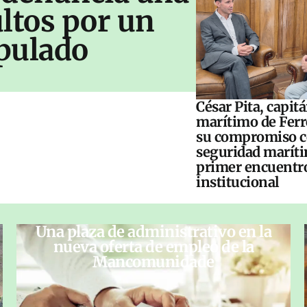
ltos por un
pulado
César Pita, capit
marítimo de Ferr
su compromiso c
seguridad maríti
primer encuentr
institucional
Una plaza de administrativo en la
nueva oferta de empleo de la
Mancomunidade