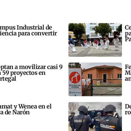
ampus Industrial de
Ce
ciencia para convertir
pa
Pa
tan a movilizar casi 9
Fe
n 59 proyectos en
Mo
rtegal
an
amat y Wenea en el
De
a de Narón
ro