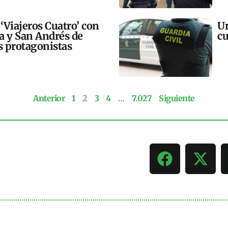
 ‘Viajeros Cuatro’ con
Un
ra y San Andrés de
cu
 protagonistas
Anterior
1
2
3
4
…
7.027
Siguiente