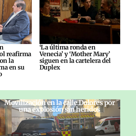
án
‘La última ronda en
ol reafirma
Venecia’ y ‘Mother Mary’
on la
siguen en la cartelera del
ma en su
Duplex
o
Movilización en la calle Dolores por
una explosión sin heridos