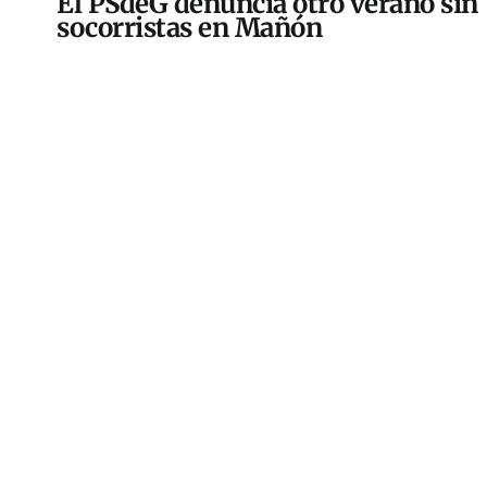
El PSdeG denuncia otro verano sin
socorristas en Mañón