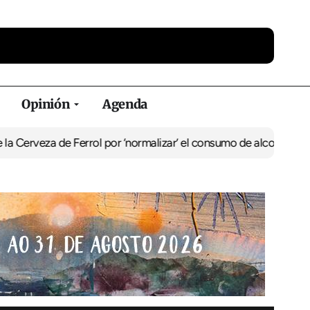
Opinión
Agenda
de Ferrol por ‘normalizar’ el consumo de alcohol
De Perlío a Doniñ