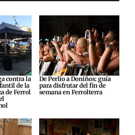
a contra la
De Perlío a Doniños: guía
antil de la
para disfrutar del fin de
za de Ferrol
semana en Ferrolterra
el
hol