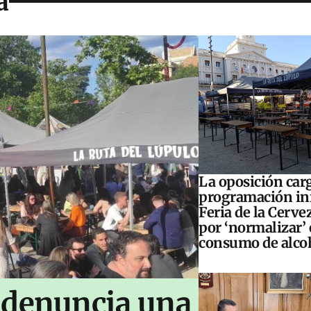
a
La oposición carg
programación inf
Feria de la Cerve
por ‘normalizar’ 
consumo de alco
 denuncia una