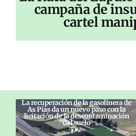
campaña de insu
cartel mani
La recuperación de la gasolinera de
As Pías da un nuevo paso con la
licitación de la descontaminación
del suelo