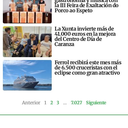
gastronomía y música con
la III Feira de Exaltación do
Porco ao Espeto
La Xunta invierte más de
41.000 euros en la mejora
del Centro de Día de
Caranza
Ferrol recibirá este mes más
de 6.500 cruceristas con el
eclipse como gran atractivo
Anterior
1
2
3
…
7.027
Siguiente