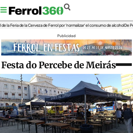
eria de la Cerveza de Ferrol por ‘normalizar’ el consumo de alcohol
De Perlío a D
Publicidad
Festa do Percebe de Meirás