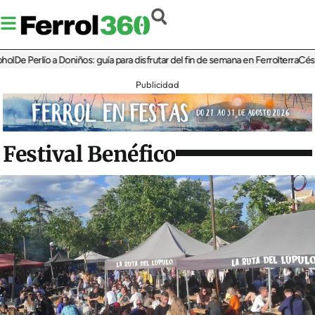
Perlío a Doniños: guía para disfrutar del fin de semana en Ferrolterra
César Pita
Publicidad
Festival Benéfico