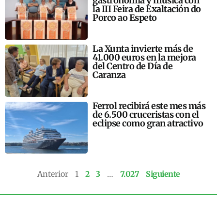
gastronomía y música con
la III Feira de Exaltación do
Porco ao Espeto
La Xunta invierte más de
41.000 euros en la mejora
del Centro de Día de
Caranza
Ferrol recibirá este mes más
de 6.500 cruceristas con el
eclipse como gran atractivo
Anterior
1
2
3
…
7.027
Siguiente