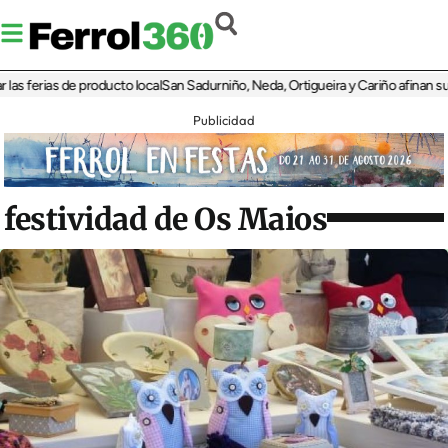
ferias de producto local
San Sadurniño, Neda, Ortigueira y Cariño afinan sus disp
Publicidad
festividad de Os Maios