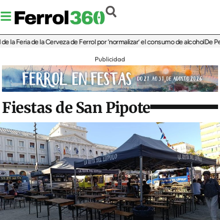
eria de la Cerveza de Ferrol por ‘normalizar’ el consumo de alcohol
De Perlío a D
Publicidad
Fiestas de San Pipote