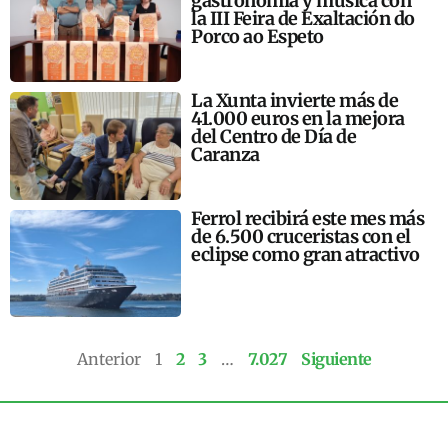
gastronomía y música con
la III Feira de Exaltación do
Porco ao Espeto
La Xunta invierte más de
41.000 euros en la mejora
del Centro de Día de
Caranza
Ferrol recibirá este mes más
de 6.500 cruceristas con el
eclipse como gran atractivo
Anterior
1
2
3
…
7.027
Siguiente