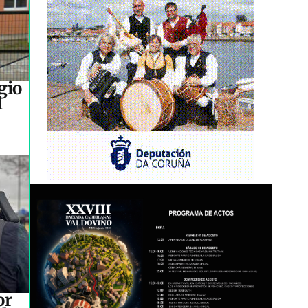
gio
l
or