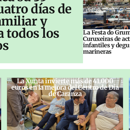
uatro días de
amiliar y
a todos los
La Festa do Grum
Curuxeiras de ac
os
infantiles y deg
marineras
La Xunta invierte más de 41.000
euros en la mejora del Centro de Día
de Caranza