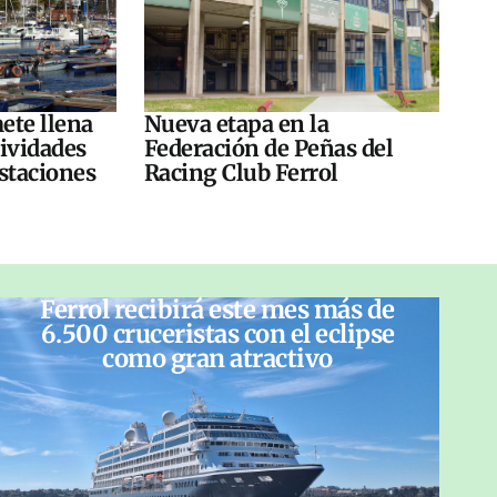
ete llena
Nueva etapa en la
tividades
Federación de Peñas del
ustaciones
Racing Club Ferrol
Ferrol recibirá este mes más de
6.500 cruceristas con el eclipse
como gran atractivo