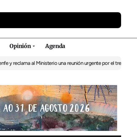
Opinión
Agenda
ama al Ministerio una reunión urgente por el tren
El BNG exige la 