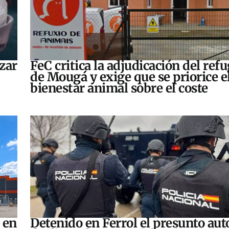
zar
FeC critica la adjudicación del refu
de Mougá y exige que se priorice e
bienestar animal sobre el coste
 en
Detenido en Ferrol el presunto aut