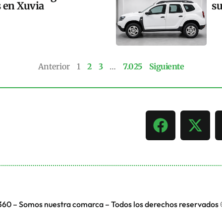
s en Xuvia
su
Anterior
1
2
3
…
7.025
Siguiente
360 – Somos nuestra comarca – Todos los derechos reservados