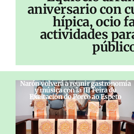
aniversario con c
hípica, ocio f
actividades par
públic
Narón volverá a reunir gastronomía
y música con la III Feira de
Exaltación do Porco ao Espeto