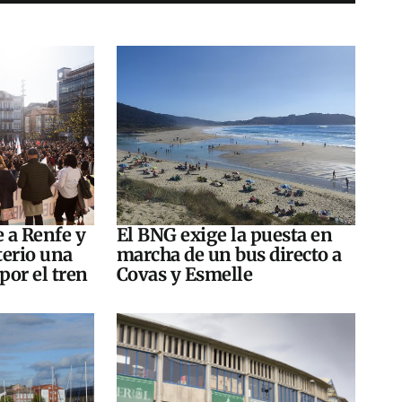
e a Renfe y
El BNG exige la puesta en
terio una
marcha de un bus directo a
por el tren
Covas y Esmelle