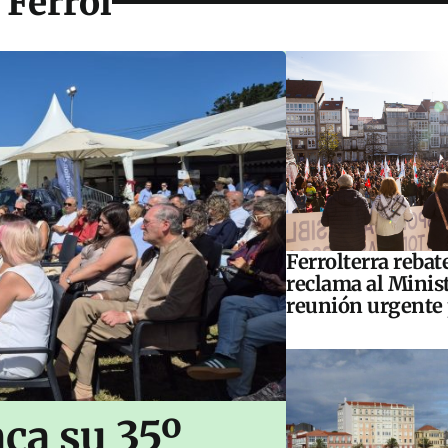
 Ferrol
Ferrolterra rebat
reclama al Minis
reunión urgente 
ca su 35º