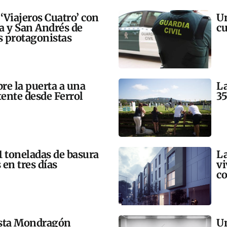
 ‘Viajeros Cuatro’ con
Un
ra y San Andrés de
cu
 protagonistas
bre la puerta a una
La
tente desde Ferrol
35
21 toneladas de basura
La
 en tres días
vi
co
esta Mondragón
Un