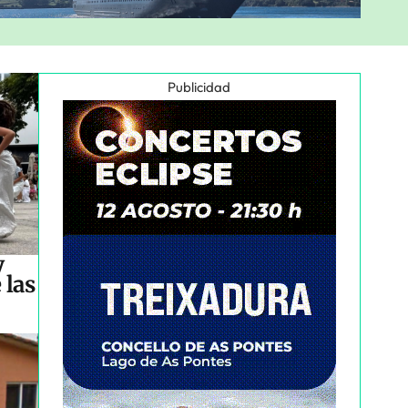
Publicidad
y
 las