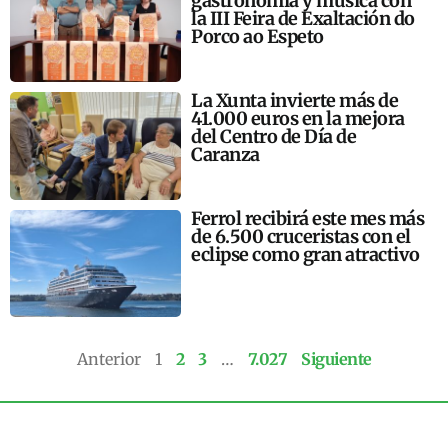
gastronomía y música con
la III Feira de Exaltación do
Porco ao Espeto
La Xunta invierte más de
41.000 euros en la mejora
del Centro de Día de
Caranza
Ferrol recibirá este mes más
de 6.500 cruceristas con el
eclipse como gran atractivo
Anterior
1
2
3
…
7.027
Siguiente