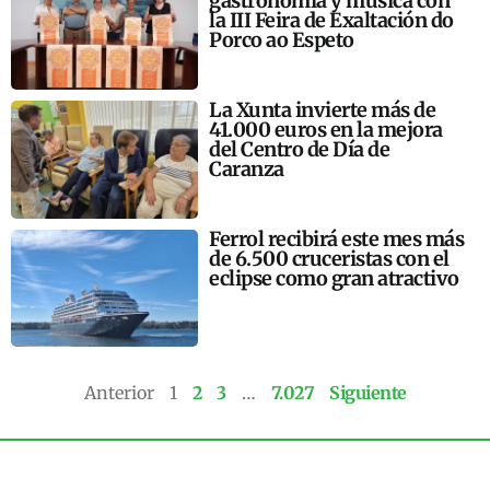
gastronomía y música con
la III Feira de Exaltación do
Porco ao Espeto
La Xunta invierte más de
41.000 euros en la mejora
del Centro de Día de
Caranza
Ferrol recibirá este mes más
de 6.500 cruceristas con el
eclipse como gran atractivo
Anterior
1
2
3
…
7.027
Siguiente