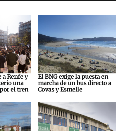
e a Renfe y
El BNG exige la puesta en
terio una
marcha de un bus directo a
por el tren
Covas y Esmelle