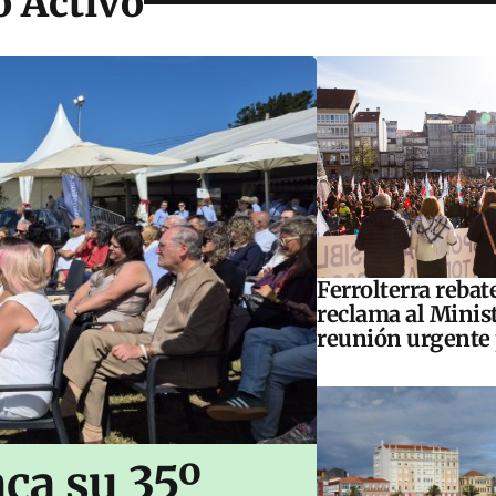
o Activo
Ferrolterra rebat
reclama al Minis
reunión urgente 
ca su 35º