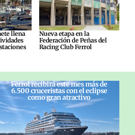
ete llena
Nueva etapa en la
tividades
Federación de Peñas del
ustaciones
Racing Club Ferrol
Ferrol recibirá este mes más de
6.500 cruceristas con el eclipse
como gran atractivo