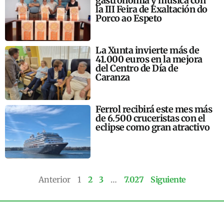
gastronomía y música con
la III Feira de Exaltación do
Porco ao Espeto
La Xunta invierte más de
41.000 euros en la mejora
del Centro de Día de
Caranza
Ferrol recibirá este mes más
de 6.500 cruceristas con el
eclipse como gran atractivo
Anterior
1
2
3
…
7.027
Siguiente