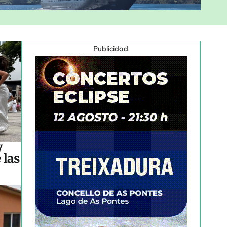
Publicidad
y
 las