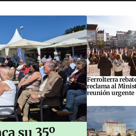
Ferrolterra rebat
reclama al Minis
reunión urgente 
ca su 35º