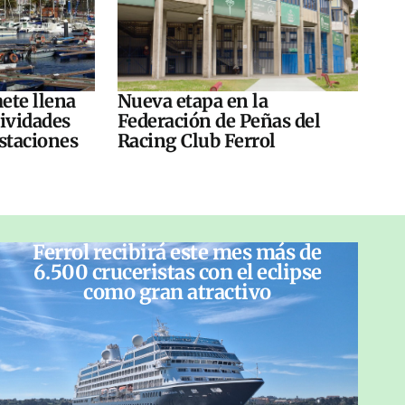
ete llena
Nueva etapa en la
tividades
Federación de Peñas del
ustaciones
Racing Club Ferrol
Ferrol recibirá este mes más de
6.500 cruceristas con el eclipse
como gran atractivo