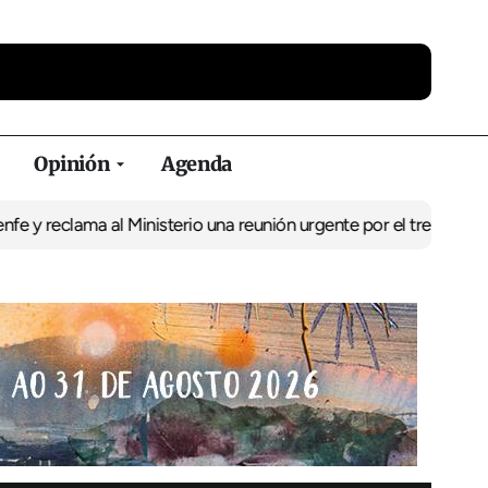
Opinión
Agenda
ama al Ministerio una reunión urgente por el tren
El BNG exige la 