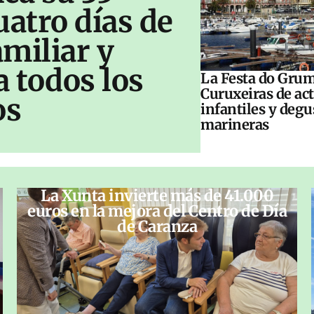
uatro días de
amiliar y
a todos los
La Festa do Grum
Curuxeiras de ac
os
infantiles y deg
marineras
La Xunta invierte más de 41.000
euros en la mejora del Centro de Día
de Caranza