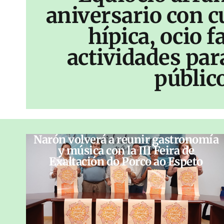
aniversario con c
hípica, ocio f
actividades par
públic
Narón volverá a reunir gastronomía
y música con la III Feira de
Exaltación do Porco ao Espeto