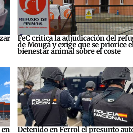
zar
FeC critica la adjudicación del refu
de Mougá y exige que se priorice e
bienestar animal sobre el coste
 en
Detenido en Ferrol el presunto aut