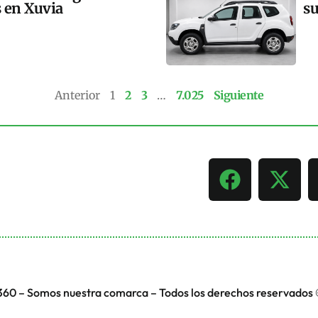
s en Xuvia
su
Anterior
1
2
3
…
7.025
Siguiente
360 – Somos nuestra comarca – Todos los derechos reservados