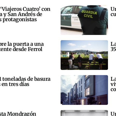
 ‘Viajeros Cuatro’ con
Un
ra y San Andrés de
cu
 protagonistas
bre la puerta a una
La
tente desde Ferrol
35
21 toneladas de basura
La
 en tres días
vi
co
esta Mondragón
Un