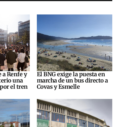
e a Renfe y
El BNG exige la puesta en
terio una
marcha de un bus directo a
por el tren
Covas y Esmelle