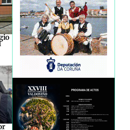
gio
l
or