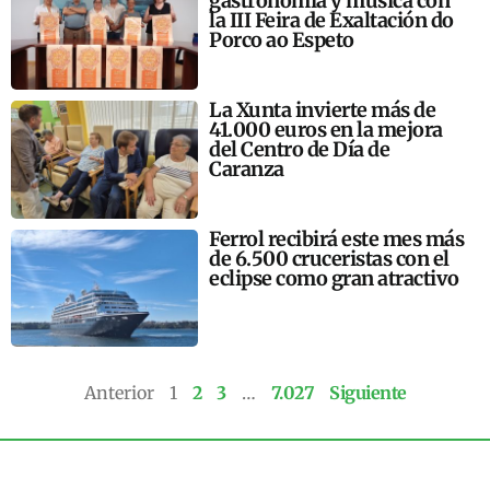
gastronomía y música con
la III Feira de Exaltación do
Porco ao Espeto
La Xunta invierte más de
41.000 euros en la mejora
del Centro de Día de
Caranza
Ferrol recibirá este mes más
de 6.500 cruceristas con el
eclipse como gran atractivo
Anterior
1
2
3
…
7.027
Siguiente