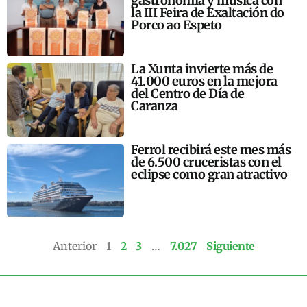
gastronomía y música con
la III Feira de Exaltación do
Porco ao Espeto
La Xunta invierte más de
41.000 euros en la mejora
del Centro de Día de
Caranza
Ferrol recibirá este mes más
de 6.500 cruceristas con el
eclipse como gran atractivo
Anterior
1
2
3
…
7.027
Siguiente