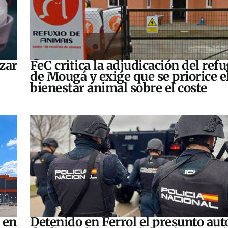
zar
FeC critica la adjudicación del refu
de Mougá y exige que se priorice e
bienestar animal sobre el coste
 en
Detenido en Ferrol el presunto aut