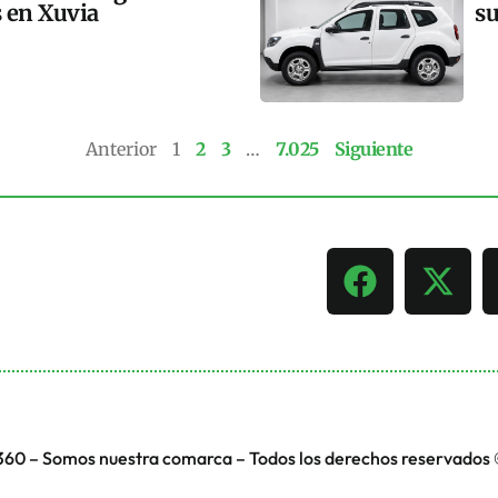
s en Xuvia
su
Anterior
1
2
3
…
7.025
Siguiente
360 – Somos nuestra comarca – Todos los derechos reservados