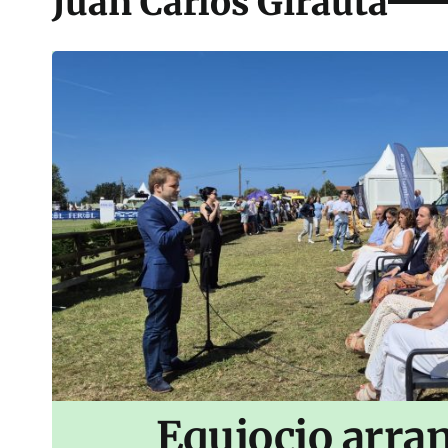
Juan Carlos Girauta
Equiocio arran