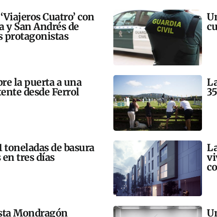
 ‘Viajeros Cuatro’ con
Un
ra y San Andrés de
cu
 protagonistas
bre la puerta a una
La
tente desde Ferrol
35
21 toneladas de basura
La
 en tres días
vi
co
esta Mondragón
Un