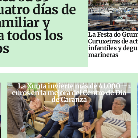
uatro días de
amiliar y
a todos los
La Festa do Grum
Curuxeiras de ac
os
infantiles y deg
marineras
La Xunta invierte más de 41.000
euros en la mejora del Centro de Día
de Caranza