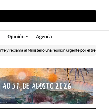
Opinión
Agenda
a al Ministerio una reunión urgente por el tren
El BNG exige la p