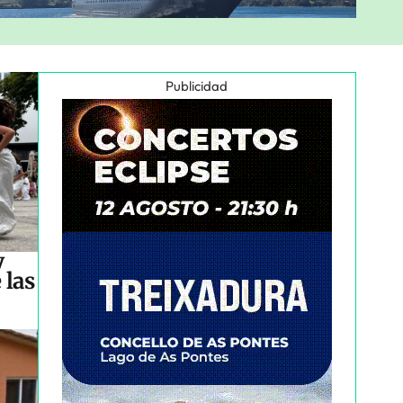
Publicidad
y
 las