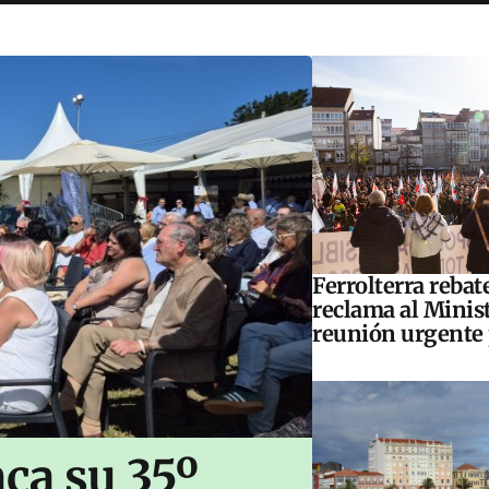
Ferrolterra rebat
reclama al Minis
reunión urgente 
ca su 35º