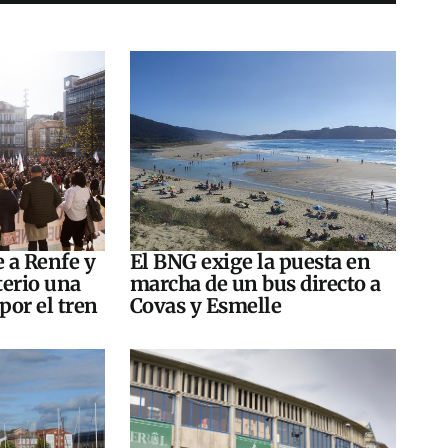
e a Renfe y
El BNG exige la puesta en
terio una
marcha de un bus directo a
por el tren
Covas y Esmelle