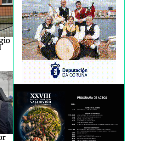
gio
l
or