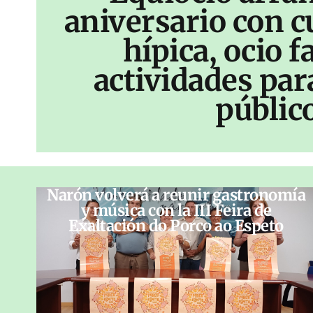
aniversario con c
hípica, ocio f
actividades par
públic
Narón volverá a reunir gastronomía
y música con la III Feira de
Exaltación do Porco ao Espeto