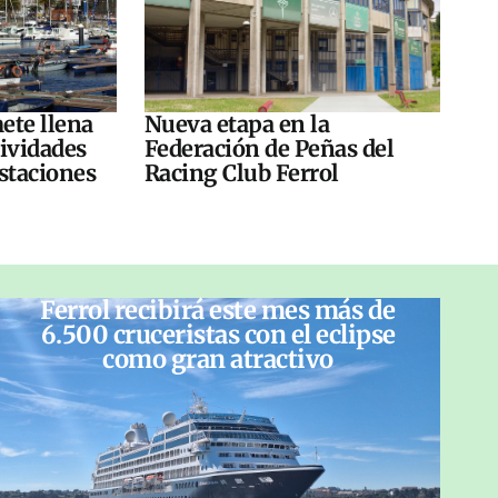
ete llena
Nueva etapa en la
tividades
Federación de Peñas del
ustaciones
Racing Club Ferrol
Ferrol recibirá este mes más de
6.500 cruceristas con el eclipse
como gran atractivo