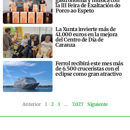
gastronomía y música con
la III Feira de Exaltación do
Porco ao Espeto
La Xunta invierte más de
41.000 euros en la mejora
del Centro de Día de
Caranza
Ferrol recibirá este mes más
de 6.500 cruceristas con el
eclipse como gran atractivo
Anterior
1
2
3
…
7.027
Siguiente