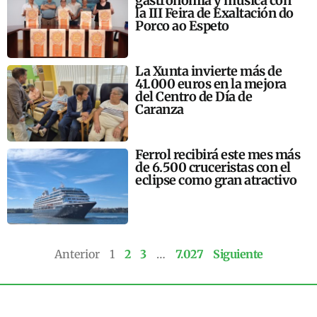
gastronomía y música con
la III Feira de Exaltación do
Porco ao Espeto
La Xunta invierte más de
41.000 euros en la mejora
del Centro de Día de
Caranza
Ferrol recibirá este mes más
de 6.500 cruceristas con el
eclipse como gran atractivo
Anterior
1
2
3
…
7.027
Siguiente