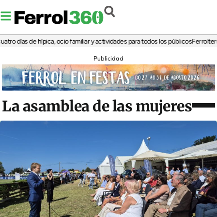
ías de hípica, ocio familiar y actividades para todos los públicos
Ferrolterra reb
Publicidad
La asamblea de las mujeres