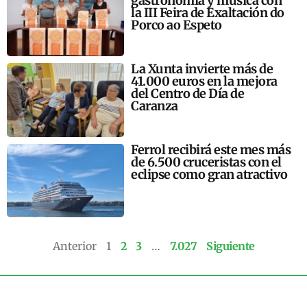
gastronomía y música con
la III Feira de Exaltación do
Porco ao Espeto
La Xunta invierte más de
41.000 euros en la mejora
del Centro de Día de
Caranza
Ferrol recibirá este mes más
de 6.500 cruceristas con el
eclipse como gran atractivo
Anterior
1
2
3
…
7.027
Siguiente