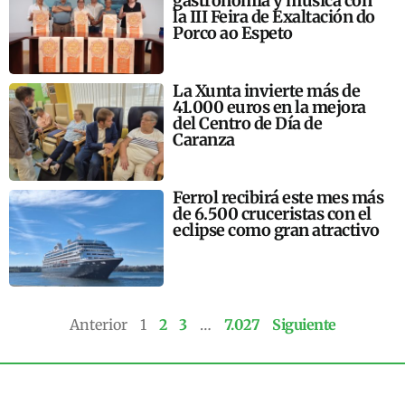
gastronomía y música con
la III Feira de Exaltación do
Porco ao Espeto
La Xunta invierte más de
41.000 euros en la mejora
del Centro de Día de
Caranza
Ferrol recibirá este mes más
de 6.500 cruceristas con el
eclipse como gran atractivo
Anterior
1
2
3
…
7.027
Siguiente