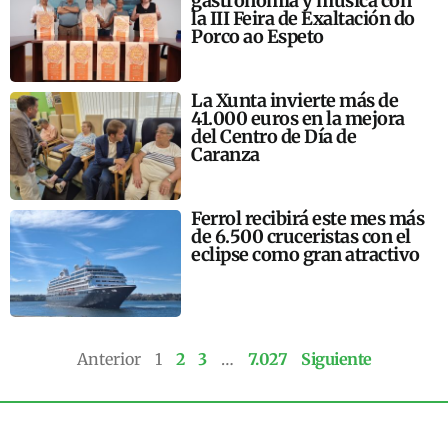
gastronomía y música con
la III Feira de Exaltación do
Porco ao Espeto
La Xunta invierte más de
41.000 euros en la mejora
del Centro de Día de
Caranza
Ferrol recibirá este mes más
de 6.500 cruceristas con el
eclipse como gran atractivo
Anterior
1
2
3
…
7.027
Siguiente