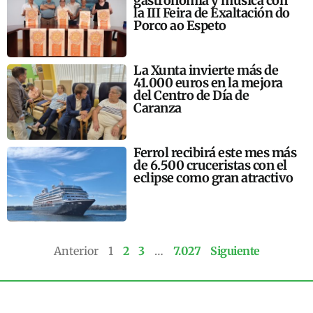
gastronomía y música con
la III Feira de Exaltación do
Porco ao Espeto
La Xunta invierte más de
41.000 euros en la mejora
del Centro de Día de
Caranza
Ferrol recibirá este mes más
de 6.500 cruceristas con el
eclipse como gran atractivo
Anterior
1
2
3
…
7.027
Siguiente