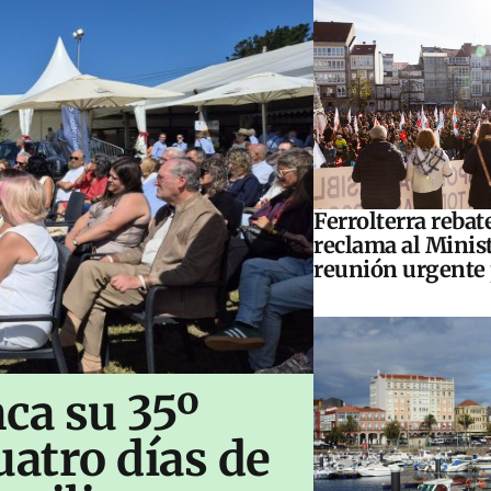
Ferrolterra rebat
reclama al Minis
reunión urgente 
ca su 35º
uatro días de