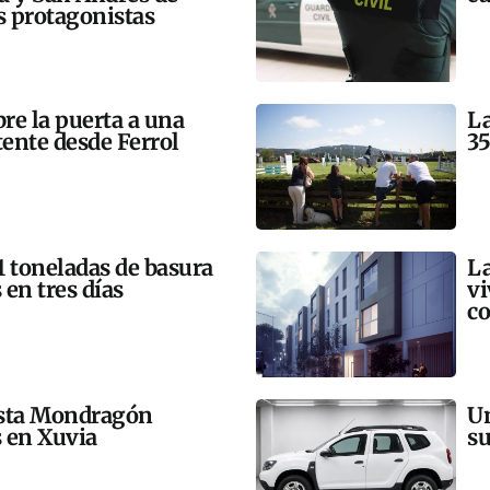
 protagonistas
bre la puerta a una
La
tente desde Ferrol
35
21 toneladas de basura
La
 en tres días
vi
co
esta Mondragón
Un
s en Xuvia
su