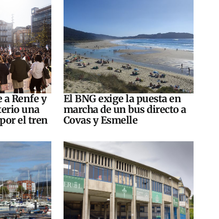
e a Renfe y
El BNG exige la puesta en
terio una
marcha de un bus directo a
por el tren
Covas y Esmelle