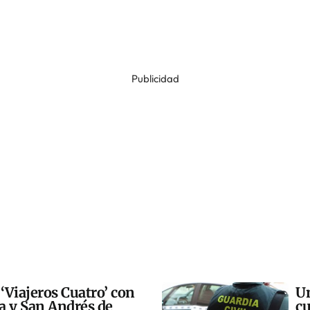
Publicidad
 ‘Viajeros Cuatro’ con
Un
ra y San Andrés de
cu