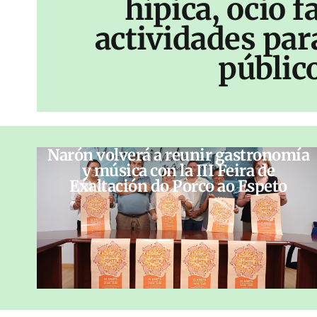
hípica, ocio f
actividades par
públic
Narón volverá a reunir gastronomía
y música con la III Feira de
Exaltación do Porco ao Espeto