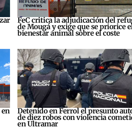
zar
FeC critica la adjudicación del refu
de Mougá y exige que se priorice e
bienestar animal sobre el coste
 en
Detenido en Ferrol el presunto aut
de diez robos con violencia comet
en Ultramar