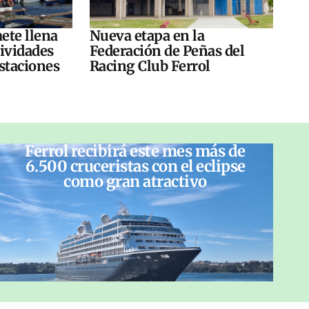
ete llena
Nueva etapa en la
tividades
Federación de Peñas del
ustaciones
Racing Club Ferrol
Ferrol recibirá este mes más de
6.500 cruceristas con el eclipse
como gran atractivo