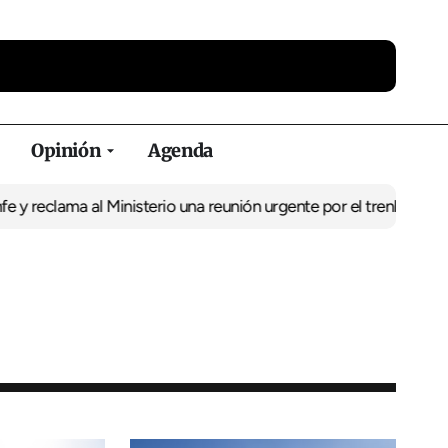
Opinión
Agenda
ma al Ministerio una reunión urgente por el tren
El BNG exige la p