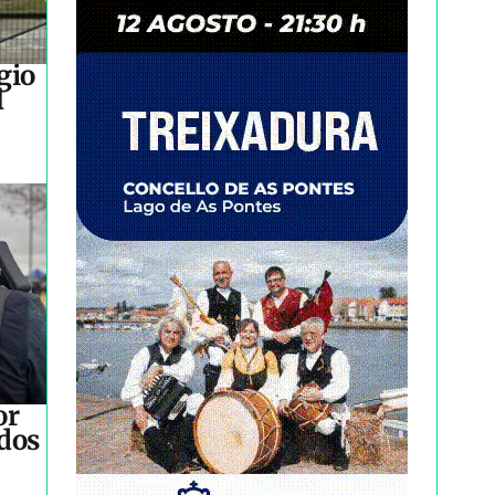
gio
l
or
idos