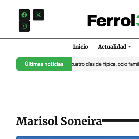
Inicio
Actualidad
su 35º aniversario con cuatro días de hípica, ocio familiar y act
Últimas noticias
Marisol Soneira