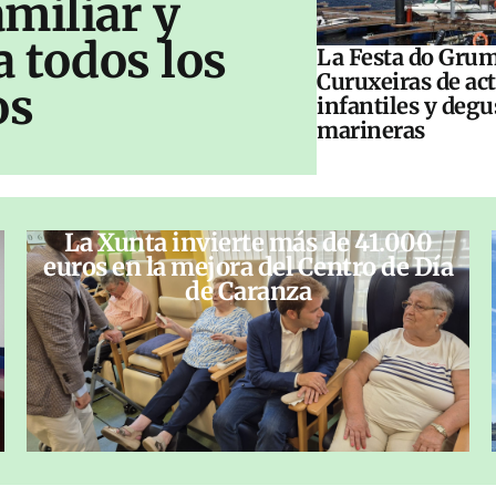
amiliar y
a todos los
La Festa do Grum
Curuxeiras de ac
os
infantiles y deg
marineras
La Xunta invierte más de 41.000
euros en la mejora del Centro de Día
de Caranza