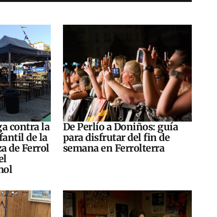
a contra la
De Perlío a Doniños: guía
antil de la
para disfrutar del fin de
za de Ferrol
semana en Ferrolterra
el
hol