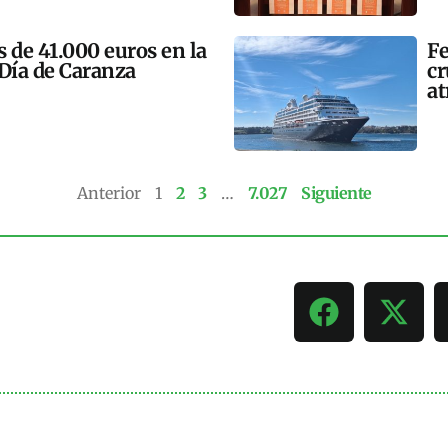
 de 41.000 euros en la
Fe
 Día de Caranza
cr
at
Anterior
1
2
3
…
7.027
Siguiente