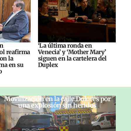
án
‘La última ronda en
ol reafirma
Venecia’ y ‘Mother Mary’
on la
siguen en la cartelera del
ma en su
Duplex
o
Movilización en la calle Dolores por
una explosión sin heridos