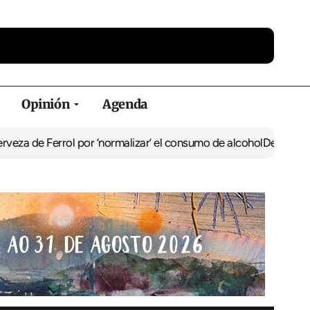
Opinión
Agenda
Ferrol por ‘normalizar’ el consumo de alcohol
De Perlío a Doniños: