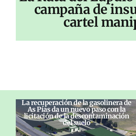
campaña de insu
cartel mani
La recuperación de la gasolinera de
As Pías da un nuevo paso con la
licitación de la descontaminación
del suelo