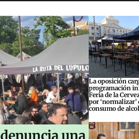
La oposición carg
programación inf
Feria de la Cerve
por ‘normalizar’ 
consumo de alco
 denuncia una