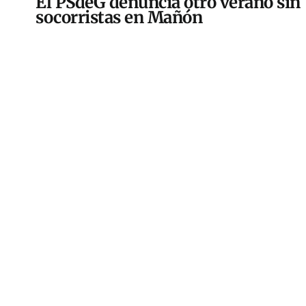
El PSdeG denuncia otro verano sin
socorristas en Mañón