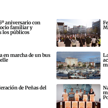
5º aniversario con
Fe
 ocio familiar y
Mi
s los públicos
ta en marcha de un bus
La
elle
ac
m
eración de Peñas del
Na
mú
Po