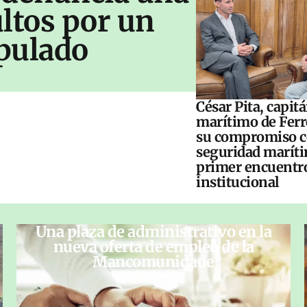
ltos por un
pulado
César Pita, capit
marítimo de Ferr
su compromiso c
seguridad maríti
primer encuentr
institucional
Una plaza de administrativo en la
nueva oferta de empleo de la
Mancomunidade