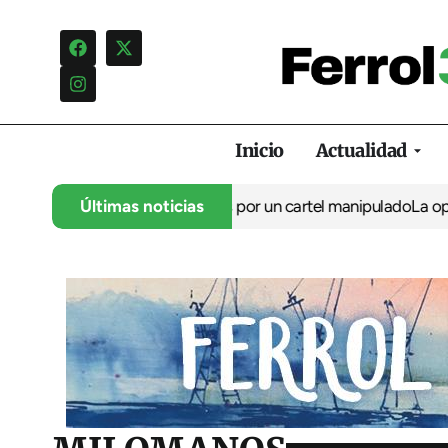
Inicio
Actualidad
na campaña de insultos por un cartel manipulado
Últimas noticias
La oposición ca