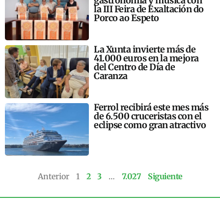
gastronomía y música con
la III Feira de Exaltación do
Porco ao Espeto
La Xunta invierte más de
41.000 euros en la mejora
del Centro de Día de
Caranza
Ferrol recibirá este mes más
de 6.500 cruceristas con el
eclipse como gran atractivo
Anterior
1
2
3
…
7.027
Siguiente