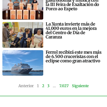
gastronomía y música con
la III Feira de Exaltación do
Porco ao Espeto
La Xunta invierte más de
41.000 euros en la mejora
del Centro de Día de
Caranza
Ferrol recibirá este mes más
de 6.500 cruceristas con el
eclipse como gran atractivo
Anterior
1
2
3
…
7.027
Siguiente