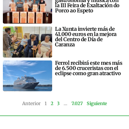
gastronomía y música con
la III Feira de Exaltación do
Porco ao Espeto
La Xunta invierte más de
41.000 euros en la mejora
del Centro de Día de
Caranza
Ferrol recibirá este mes más
de 6.500 cruceristas con el
eclipse como gran atractivo
Anterior
1
2
3
…
7.027
Siguiente