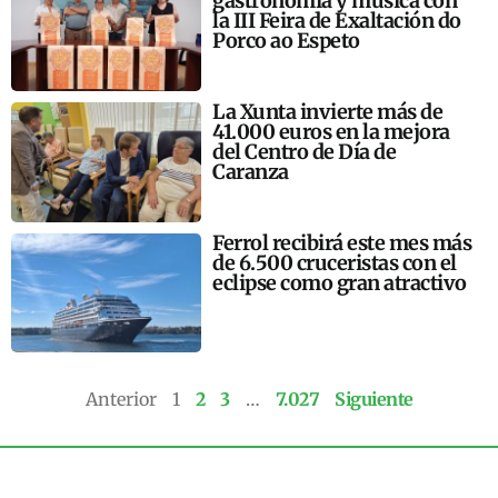
gastronomía y música con
la III Feira de Exaltación do
Porco ao Espeto
La Xunta invierte más de
41.000 euros en la mejora
del Centro de Día de
Caranza
Ferrol recibirá este mes más
de 6.500 cruceristas con el
eclipse como gran atractivo
Anterior
1
2
3
…
7.027
Siguiente