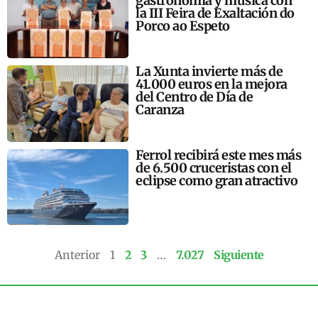
gastronomía y música con
la III Feira de Exaltación do
Porco ao Espeto
La Xunta invierte más de
41.000 euros en la mejora
del Centro de Día de
Caranza
Ferrol recibirá este mes más
de 6.500 cruceristas con el
eclipse como gran atractivo
Anterior
1
2
3
…
7.027
Siguiente