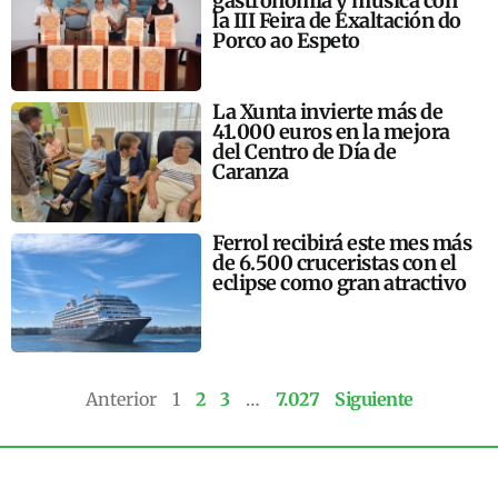
gastronomía y música con
la III Feira de Exaltación do
Porco ao Espeto
La Xunta invierte más de
41.000 euros en la mejora
del Centro de Día de
Caranza
Ferrol recibirá este mes más
de 6.500 cruceristas con el
eclipse como gran atractivo
Anterior
1
2
3
…
7.027
Siguiente