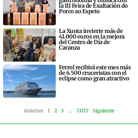
gastronomía y música con
la III Feira de Exaltación do
Porco ao Espeto
La Xunta invierte más de
41.000 euros en la mejora
del Centro de Día de
Caranza
Ferrol recibirá este mes más
de 6.500 cruceristas con el
eclipse como gran atractivo
Anterior
1
2
3
…
7.027
Siguiente