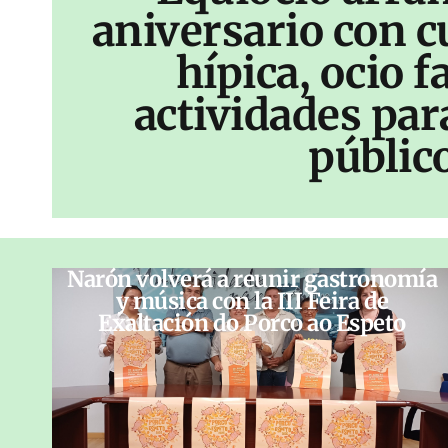
aniversario con c
hípica, ocio f
actividades par
públic
Narón volverá a reunir gastronomía
y música con la III Feira de
Exaltación do Porco ao Espeto