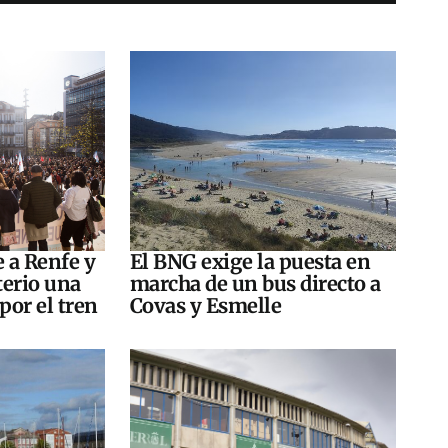
e a Renfe y
El BNG exige la puesta en
terio una
marcha de un bus directo a
por el tren
Covas y Esmelle