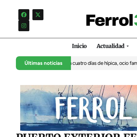
Inicio
Actualidad
su 35º aniversario con cuatro días de hípica, ocio familiar y act
Últimas noticias