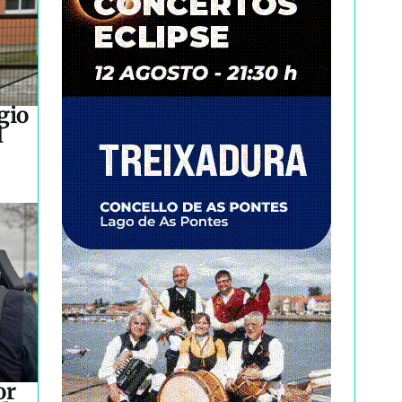
gio
l
or