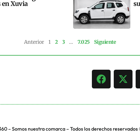
s en Xuvia
su
Anterior
1
2
3
…
7.025
Siguiente
360 – Somos nuestra comarca – Todos los derechos reservados