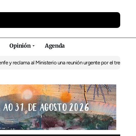
Opinión
Agenda
ama al Ministerio una reunión urgente por el tren
El BNG exige la 