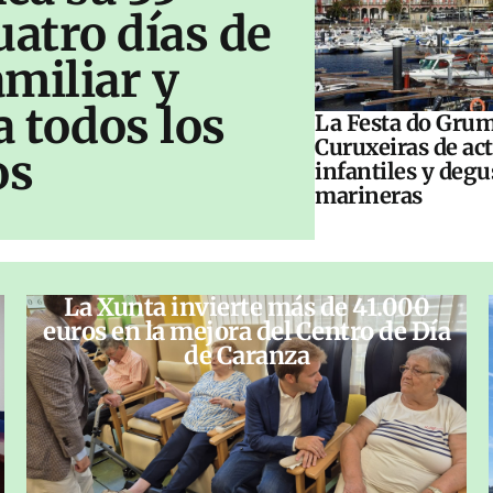
uatro días de
amiliar y
a todos los
La Festa do Grum
Curuxeiras de ac
os
infantiles y deg
marineras
La Xunta invierte más de 41.000
euros en la mejora del Centro de Día
de Caranza