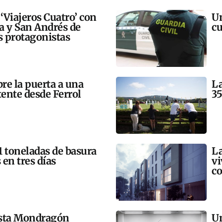
 ‘Viajeros Cuatro’ con
Un
ra y San Andrés de
cu
 protagonistas
bre la puerta a una
La
tente desde Ferrol
35
21 toneladas de basura
La
 en tres días
vi
co
esta Mondragón
Un