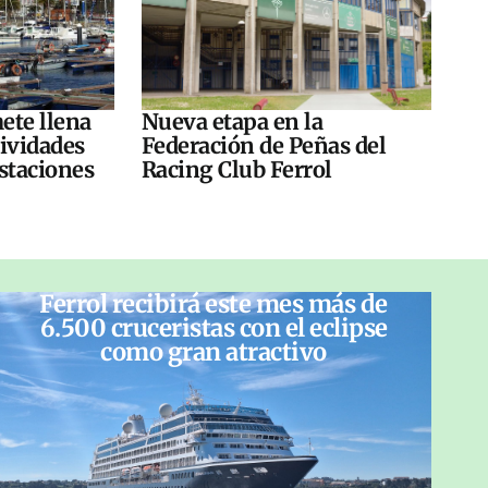
ete llena
Nueva etapa en la
tividades
Federación de Peñas del
ustaciones
Racing Club Ferrol
Ferrol recibirá este mes más de
6.500 cruceristas con el eclipse
como gran atractivo