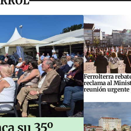
ERROL
Ferrolterra rebat
reclama al Minis
reunión urgente 
ca su 35º