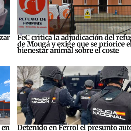
zar
FeC critica la adjudicación del refu
de Mougá y exige que se priorice e
bienestar animal sobre el coste
 en
Detenido en Ferrol el presunto aut