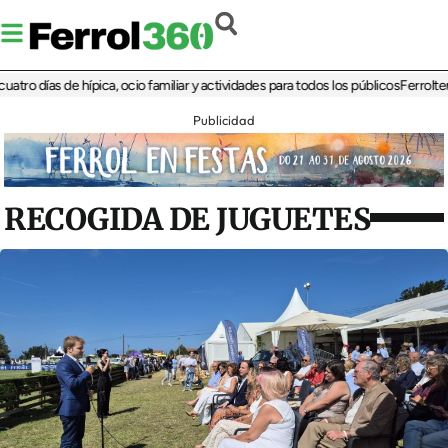
ías de hípica, ocio familiar y actividades para todos los públicos
Ferrolterra reb
Publicidad
RECOGIDA DE JUGUETES