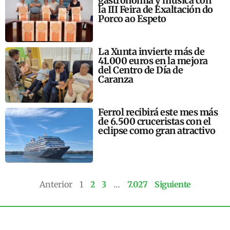
gastronomía y música con
la III Feira de Exaltación do
Porco ao Espeto
La Xunta invierte más de
41.000 euros en la mejora
del Centro de Día de
Caranza
Ferrol recibirá este mes más
de 6.500 cruceristas con el
eclipse como gran atractivo
Anterior
1
2
3
…
7.027
Siguiente