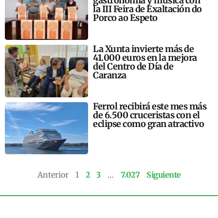
gastronomía y música con
la III Feira de Exaltación do
Porco ao Espeto
La Xunta invierte más de
41.000 euros en la mejora
del Centro de Día de
Caranza
Ferrol recibirá este mes más
de 6.500 cruceristas con el
eclipse como gran atractivo
Anterior
1
2
3
…
7.027
Siguiente