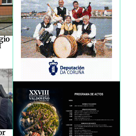
gio
l
or