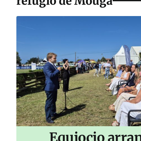
refugio de Mougá
Equiocio arran