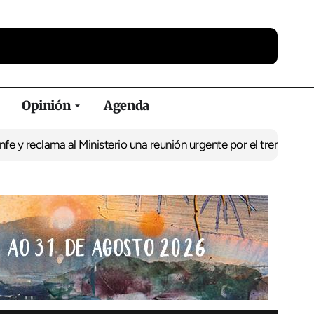
Opinión
Agenda
ma al Ministerio una reunión urgente por el tren
El BNG exige la p