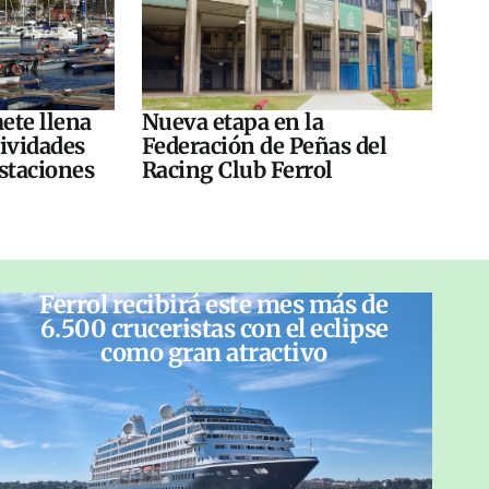
ete llena
Nueva etapa en la
tividades
Federación de Peñas del
ustaciones
Racing Club Ferrol
Ferrol recibirá este mes más de
6.500 cruceristas con el eclipse
como gran atractivo