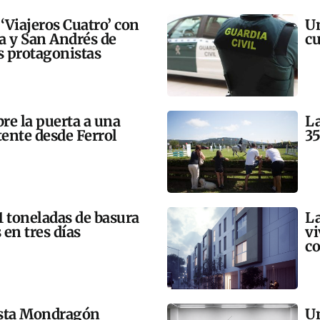
 ‘Viajeros Cuatro’ con
Un
ra y San Andrés de
cu
 protagonistas
bre la puerta a una
La
tente desde Ferrol
35
21 toneladas de basura
La
 en tres días
vi
co
esta Mondragón
Un