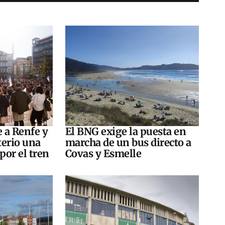
e a Renfe y
El BNG exige la puesta en
terio una
marcha de un bus directo a
por el tren
Covas y Esmelle