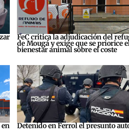
zar
FeC critica la adjudicación del refu
de Mougá y exige que se priorice e
bienestar animal sobre el coste
 en
Detenido en Ferrol el presunto aut