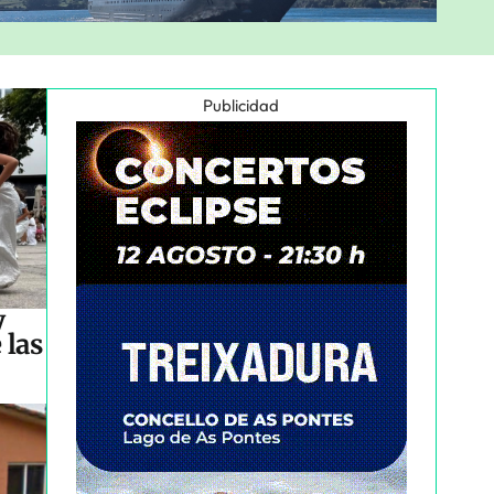
Publicidad
y
 las