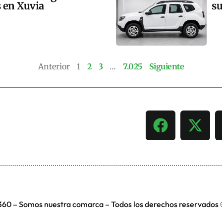
s en Xuvia
su
Anterior
1
2
3
…
7.025
Siguiente
360 – Somos nuestra comarca – Todos los derechos reservados