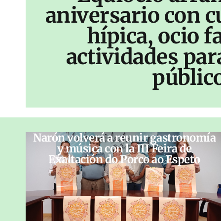
aniversario con c
hípica, ocio f
actividades par
públic
Narón volverá a reunir gastronomía
y música con la III Feira de
Exaltación do Porco ao Espeto