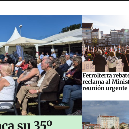
Ferrolterra rebat
reclama al Minis
reunión urgente 
ca su 35º