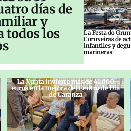
uatro días de
amiliar y
a todos los
La Festa do Grum
Curuxeiras de ac
os
infantiles y deg
marineras
La Xunta invierte más de 41.000
euros en la mejora del Centro de Día
de Caranza