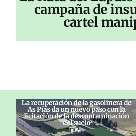
campaña de insu
cartel mani
La recuperación de la gasolinera de
As Pías da un nuevo paso con la
licitación de la descontaminación
del suelo