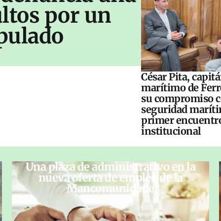
ltos por un
pulado
César Pita, capit
marítimo de Ferr
su compromiso c
seguridad maríti
primer encuentr
institucional
Una plaza de administrativo en la
nueva oferta de empleo de la
Mancomunidade