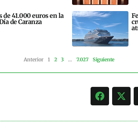
 de 41.000 euros en la
Fe
 Día de Caranza
cr
at
Anterior
1
2
3
…
7.027
Siguiente