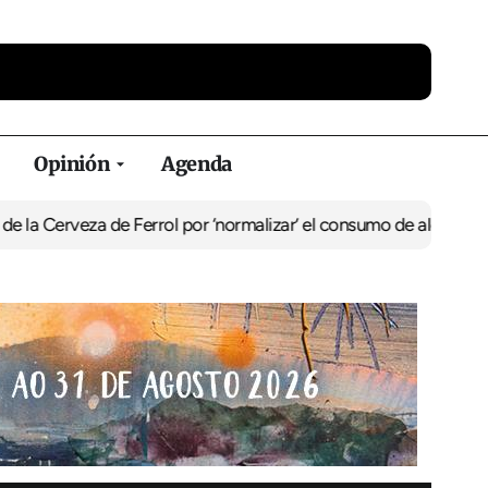
Opinión
Agenda
za de Ferrol por ‘normalizar’ el consumo de alcohol
De Perlío a Do