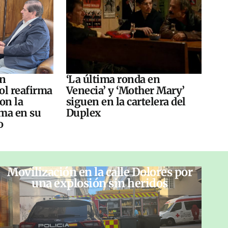
án
‘La última ronda en
ol reafirma
Venecia’ y ‘Mother Mary’
on la
siguen en la cartelera del
ma en su
Duplex
o
Movilización en la calle Dolores por
una explosión sin heridos