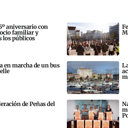
5º aniversario con
Fe
 ocio familiar y
Mi
s los públicos
ta en marcha de un bus
La
elle
ac
m
eración de Peñas del
Na
mú
Po