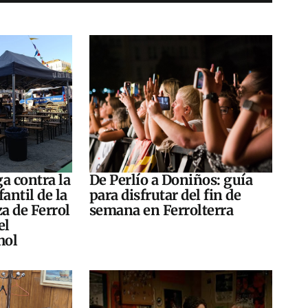
a contra la
De Perlío a Doniños: guía
antil de la
para disfrutar del fin de
za de Ferrol
semana en Ferrolterra
el
hol