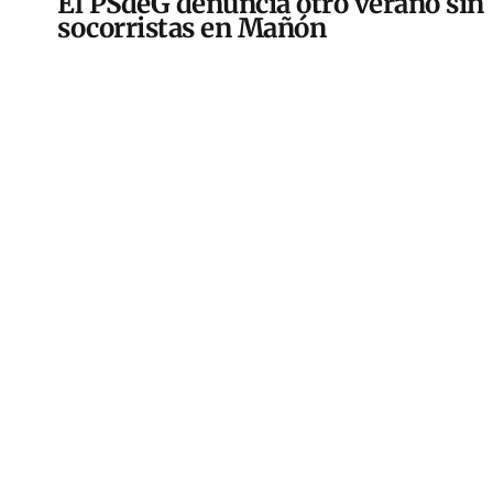
El PSdeG denuncia otro verano sin
socorristas en Mañón