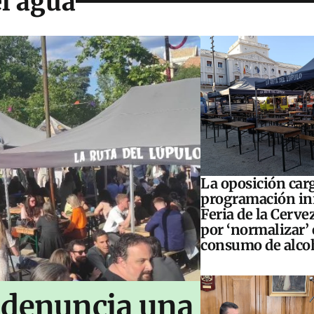
l agua
La oposición carg
programación inf
Feria de la Cerve
por ‘normalizar’ 
consumo de alco
 denuncia una