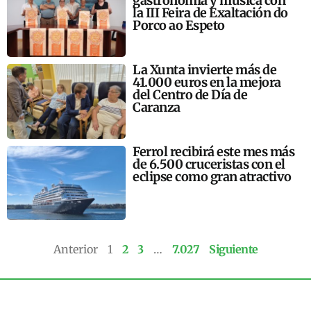
gastronomía y música con
la III Feira de Exaltación do
Porco ao Espeto
La Xunta invierte más de
41.000 euros en la mejora
del Centro de Día de
Caranza
Ferrol recibirá este mes más
de 6.500 cruceristas con el
eclipse como gran atractivo
Anterior
1
2
3
…
7.027
Siguiente