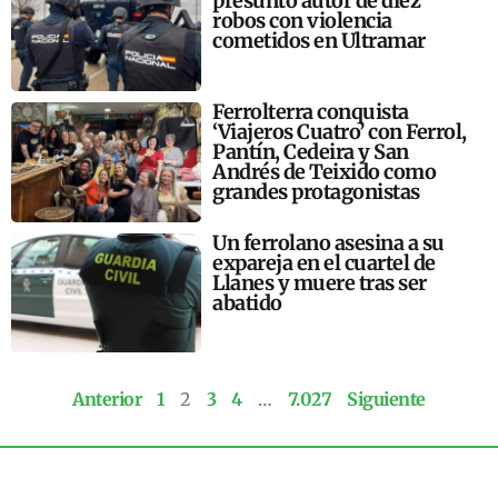
presunto autor de diez
robos con violencia
cometidos en Ultramar
Ferrolterra conquista
‘Viajeros Cuatro’ con Ferrol,
Pantín, Cedeira y San
Andrés de Teixido como
grandes protagonistas
Un ferrolano asesina a su
expareja en el cuartel de
Llanes y muere tras ser
abatido
Anterior
1
2
3
4
…
7.027
Siguiente