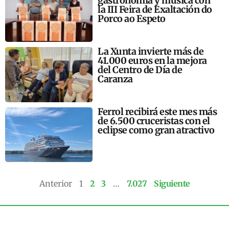
gastronomía y música con
la III Feira de Exaltación do
Porco ao Espeto
La Xunta invierte más de
41.000 euros en la mejora
del Centro de Día de
Caranza
Ferrol recibirá este mes más
de 6.500 cruceristas con el
eclipse como gran atractivo
Anterior
1
2
3
…
7.027
Siguiente