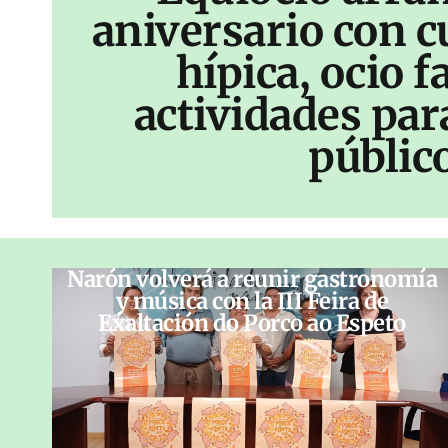
aniversario con c
hípica, ocio f
actividades par
públic
Narón volverá a reunir gastronomía
y música con la III Feira de
Exaltación do Porco ao Espeto