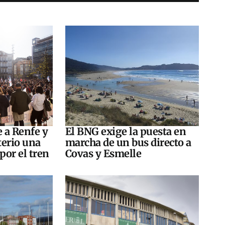
e a Renfe y
El BNG exige la puesta en
terio una
marcha de un bus directo a
por el tren
Covas y Esmelle