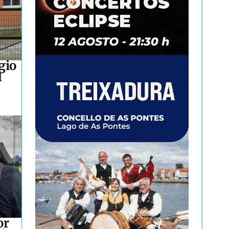
gio
l
or