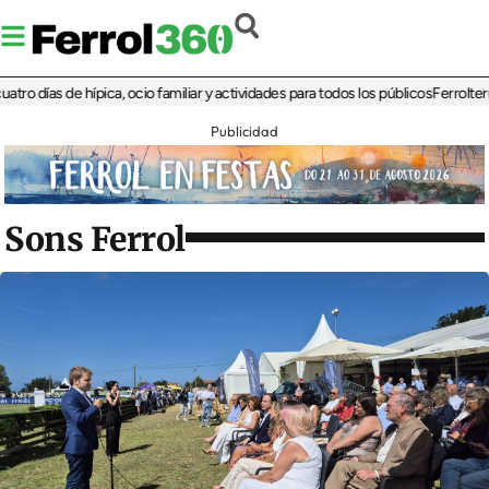
días de hípica, ocio familiar y actividades para todos los públicos
Ferrolterra re
Publicidad
Sons Ferrol